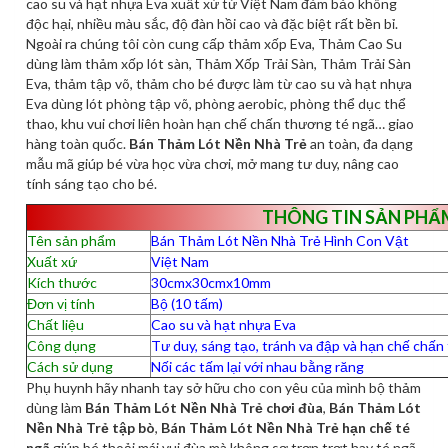
cao su và hạt nhựa Eva xuất xứ từ Việt Nam đảm bảo không
độc hại, nhiều màu sắc, độ đàn hồi cao và đặc biệt rất bền bỉ.
Ngoài ra chúng tôi còn cung cấp thảm xốp Eva, Thảm Cao Su
dùng làm thảm xốp lót sàn, Thảm Xốp Trải Sàn, Thảm Trải Sàn
Eva, thảm tập võ, thảm cho bé được làm từ cao su và hạt nhựa
Eva dùng lót phòng tập võ, phòng aerobic, phòng thể dục thể
thao, khu vui chơi liên hoàn hạn chế chấn thương té ngã… giao
hàng toàn quốc.
Bán Thảm Lót Nền Nhà Trẻ
an toàn, đa dạng
mẫu mã giúp bé vừa học vừa chơi, mở mang tư duy, nâng cao
tính sáng tạo cho bé.
THÔNG TIN SẢN PHẨ
Tên sản phẩm
Bán Thảm Lót Nền Nhà Trẻ Hình Con Vật
Xuất xứ
Việt Nam
Kích thước
30cmx30cmx10mm
Đơn vị tính
Bộ (10 tấm)
Chất liệu
Cao su và hạt nhựa Eva
Công dụng
Tư duy, sáng tạo, tránh va đập và hạn chế chấ
Cách sử dụng
Nối các tấm lại với nhau bằng răng
Phụ huynh hãy nhanh tay sở hữu cho con yêu của mình bộ thảm
dùng làm
Bán Thảm Lót Nền Nhà Trẻ chơi đùa
,
Bán Thảm Lót
Nền Nhà Trẻ tập bò
,
Bán Thảm Lót Nền Nhà Trẻ hạn chế té
ngã
giúp bé thoải mái vui đùa mà không sợ trơn trợt hay té ngã