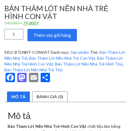
BÁN THẢM LÓT NỀN NHÀ TRẺ
HÌNH CON VẬT
Giá
Giá
140,000
₫
79,000
₫
gốc
hiện
Bán
là:
tại
Thêm vào giỏ hàng
Thảm
140,000 ₫.
là:
Lót
79,000 ₫.
Nền
SKU:
BTLNNT-CONVAT
Danh mục:
Sản phẩm
Thẻ:
Bán Thảm Lót
Nhà
Nền Nhà Trẻ
,
Bán Thảm Lót Nền Nhà Trẻ Con Vật
,
Bán Thảm Lót
Trẻ
Nền Nhà Trẻ Hình Con Vật
,
Bán Thảm Lót Nền Nhà Trẻ Hình Thú
,
Hình
Bán Thảm Lót Nền Nhà Trẻ Thú
Con
Facebook
Mastodon
Email
Share
Vật
số
lượng
MÔ TẢ
ĐÁNH GIÁ (0)
Mô tả
Bán Thảm Lót Nền Nhà Trẻ Hình Con Vật
chất liệu làm bằng