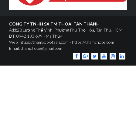
CÔNG TY TNHH SX TM THOẠI TÂN THÀNH
Add:28 Lương Thế Vinh, Phường Phú Thọ Hòa, Tân Phú, HCM
ĐT: 0942 133 699 - Ms.Thủy
Web: https://thamxoplotsan.com - https://thamchobe.com
Email: thamchobe@gmail.com