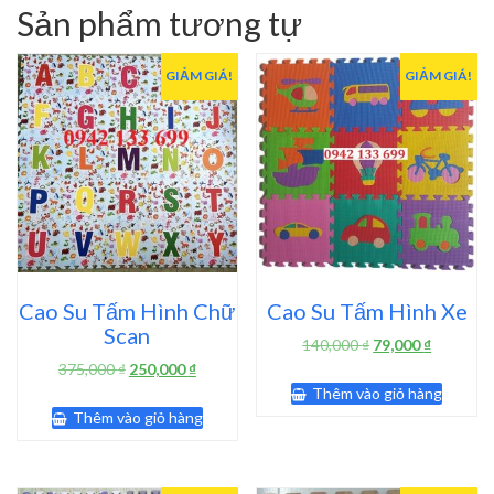
Sản phẩm tương tự
GIẢM GIÁ!
GIẢM GIÁ!
Cao Su Tấm Hình Chữ
Cao Su Tấm Hình Xe
Scan
Giá
Giá
140,000
₫
79,000
₫
gốc
hiện
Giá
Giá
375,000
₫
250,000
₫
là:
tại
gốc
hiện
Thêm vào giỏ hàng
140,000 ₫.
là:
là:
tại
Thêm vào giỏ hàng
79,000 ₫.
375,000 ₫.
là:
250,000 ₫.