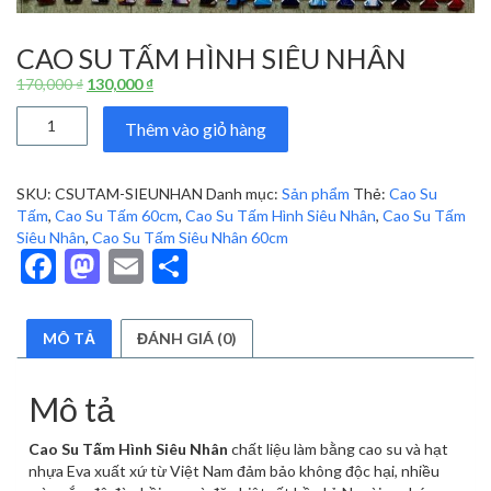
CAO SU TẤM HÌNH SIÊU NHÂN
Giá
Giá
170,000
₫
130,000
₫
gốc
hiện
Cao
là:
tại
Thêm vào giỏ hàng
Su
170,000 ₫.
là:
Tấm
130,000 ₫.
Hình
SKU:
CSUTAM-SIEUNHAN
Danh mục:
Sản phẩm
Thẻ:
Cao Su
Siêu
Tấm
,
Cao Su Tấm 60cm
,
Cao Su Tấm Hình Siêu Nhân
,
Cao Su Tấm
Nhân
Siêu Nhân
,
Cao Su Tấm Siêu Nhân 60cm
số
Facebook
Mastodon
Email
Share
lượng
MÔ TẢ
ĐÁNH GIÁ (0)
Mô tả
Cao Su Tấm Hình Siêu Nhân
chất liệu làm bằng cao su và hạt
nhựa Eva xuất xứ từ Việt Nam đảm bảo không độc hại, nhiều