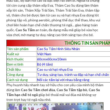
màu sắc, độ đàn hồi cao và đặc biệt rất bền bỉ. Ngoài ra chúng
tôi còn cung cấp thảm xốp Eva, Thảm Cao Su dùng làm thảm
xốp lót sàn, Thảm Xốp Trải Sàn, Thảm Trải Sàn Eva, thảm tập
võ, thảm cho bé được làm từ cao su và hạt nhựa Eva dùng lót
phòng tập võ, phòng aerobic, phòng thể dục thể thao, khu vui
chơi liên hoàn hạn chế chấn thương té ngã… giao hàng toàn
quốc.
Cao Su Tấm
an toàn, đa dạng mẫu mã giúp bé vừa học
vừa chơi, mở mang tư duy, nâng cao tính sáng tạo cho bé.
THÔNG TIN SẢN PHẨ
Tên sản phẩm
Cao Su Tấm Hình Siêu Nhân
Xuất xứ
Việt Nam
Kích thước
60cmx60cmx10mm
Đơn vị tính
Bộ (4 tấm)
Chất liệu
Cao su và hạt nhựa Eva
Công dụng
Tư duy, sáng tạo, tránh va đập và hạn chế chấ
Cách sử dụng
Nối các tấm lại với nhau bằng răng
Phụ huynh hãy nhanh tay sở hữu cho con yêu của mình bộ thảm
dùng làm
Cao Su Tấm chơi đùa
,
Cao Su Tấm tập bò
,
Cao Su
Tấm hạn chế té ngã
giúp bé thoải mái vui đùa mà không sợ
trơn trợt hay té ngã nữa nhé.