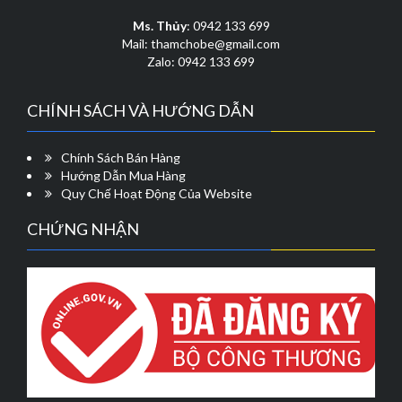
chọn
có
Ms. Thủy
: 0942 133 699
thể
Mail: thamchobe@gmail.com
được
Zalo: 0942 133 699
chọn
trên
CHÍNH SÁCH VÀ HƯỚNG DẪN
trang
sản
phẩm
Chính Sách Bán Hàng
Hướng Dẫn Mua Hàng
Quy Chế Hoạt Động Của Website
CHỨNG NHẬN