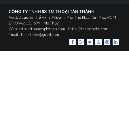
CÔNG TY TNHH SX TM THOẠI TÂN THÀNH
Add:28 Lương Thế Vinh, Phường Phú Thọ Hòa, Tân Phú, HCM
ĐT: 0942 133 699 - Ms.Thủy
Web: https://thamxoplotsan.com - https://thamchobe.com
Email: thamchobe@gmail.com