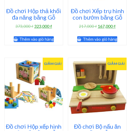
Đồ chơi Hộp thả khối
Đồ chơi Xếp trụ hình
đa năng bằng Gỗ
con bướm bằng Gỗ
Giá
Giá
Giá
Giá
373,000
₫
323,000
₫
217,000
₫
167,000
₫
gốc
hiện
gốc
hiện
là:
tại
là:
tại
Thêm vào giỏ hàng
Thêm vào giỏ hàng
373,000 ₫.
là:
217,000 ₫.
là:
323,000 ₫.
167,000 
GIẢM GIÁ!
GIẢM GIÁ!
Đồ chơi Hộp xếp hình
Đồ chơi Bộ nấu ăn