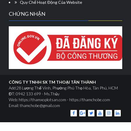
Quy Chế Hoạt Động Của Website
CHỨNG NHẬN
CÔNG TY TNHH SX TM THOẠI TÂN THÀNH
Add:28 Lương Thế Vinh, Phường Phú Thọ Hòa, Tân Phú, HCM
ĐT: 0942 133 699 - Ms.Thủy
Web: https://thamxoplotsan.com - https://thamchobe.com
Email: thamchobe@gmail.com