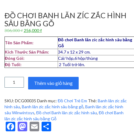
ĐỒ CHƠI BANH LĂN ZÍC ZẮC HÌNH
SÂU BẰNG GỖ
Giá
Giá
306,000
₫
256,000
₫
gốc
hiện
Đồ chơi Banh lăn zíc zắc hình sâu bằng
là:
tại
Tên Sản Phẩm:
Gỗ
306,000 ₫.
là:
Kích Thước Sản Phẩm:
34.7 x 12 x 29 cm.
256,000 ₫.
Đóng Gói:
Cái/ hộp,6 hộp/thùng
Độ Tuổi:
2 Tuổi trở lên.
Đồ
Thêm vào giỏ hàng
chơi
Banh
lăn
SKU:
DCG00035
Danh mục:
Đồ Chơi Trẻ Em
Thẻ:
Banh lăn zíc zắc
zíc
hình sâu
,
Banh lăn zíc zắc hình sâu bằng gỗ
,
Banh lăn zíc zắc hình
zắc
sâu Winwintoys
,
Đồ chơi Banh lăn zíc zắc hình sâu
,
Đồ chơi Banh
hình
lăn zíc zắc hình sâu bằng Gỗ
sâu
Facebook
Mastodon
Email
Share
bằng
Gỗ