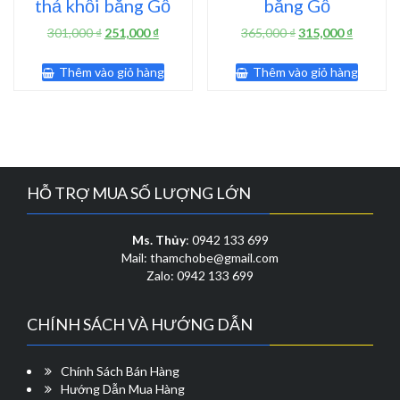
thả khối bằng Gỗ
bằng Gỗ
Giá
Giá
Giá
Giá
301,000
₫
251,000
₫
365,000
₫
315,000
₫
gốc
hiện
gốc
hiện
là:
tại
là:
tại
Thêm vào giỏ hàng
Thêm vào giỏ hàng
301,000 ₫.
là:
365,000 ₫.
là:
251,000 ₫.
315,000 
HỖ TRỢ MUA SỐ LƯỢNG LỚN
Ms. Thủy
: 0942 133 699
Mail: thamchobe@gmail.com
Zalo: 0942 133 699
CHÍNH SÁCH VÀ HƯỚNG DẪN
Chính Sách Bán Hàng
Hướng Dẫn Mua Hàng