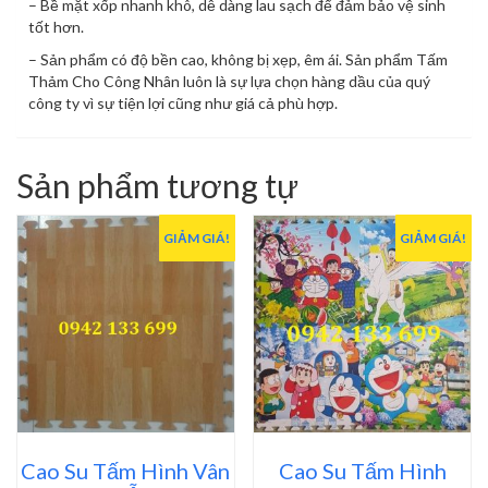
– Bề mặt xốp nhanh khô, dễ dàng lau sạch để đảm bảo vệ sinh
tốt hơn.
– Sản phẩm có độ bền cao, không bị xẹp, êm ái. Sản phẩm Tấm
Thảm Cho Công Nhân luôn là sự lựa chọn hàng dầu của quý
công ty vì sự tiện lợi cũng như giá cả phù hợp.
Sản phẩm tương tự
GIẢM GIÁ!
GIẢM GIÁ!
Cao Su Tấm Hình Vân
Cao Su Tấm Hình