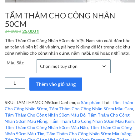
TẤM THẢM CHO CÔNG NHÂN
50CM
Giá
Giá
34,000
₫
25,000
₫
gốc
hiện
Tấm Thảm Cho Công Nhân 50cm do Việt Nam sản xuất đảm bảo
là:
tại
an toàn và bền bỉ, dễ vệ sinh, giá hợp lý dùng để lót trong các khu
34,000 ₫.
là:
công nghiệp cho công nhân đứng, nằm, ngồi, ngủ hoặc nghĩ ngơi.
25,000 ₫.
Màu Sắc
Tấm
Thêm vào giỏ hàng
Thảm
Cho
Công
SKU:
TAMTHAMCCN50cm
Danh mục:
Sản phẩm
Thẻ:
Tấm Thảm
Nhân
Cho Công Nhân 50cm
,
Tấm Thảm Cho Công Nhân 50cm Màu Cam
,
50cm
Tấm Thảm Cho Công Nhân 50cm Màu Đỏ
,
Tấm Thảm Cho Công
số
Nhân 50cm Màu Hồng
,
Tấm Thảm Cho Công Nhân 50cm Màu Kem
,
lượng
Tấm Thảm Cho Công Nhân 50cm Màu Nâu
,
Tấm Thảm Cho Công
Nhân 50cm Màu Tím
,
Tấm Thảm Cho Công Nhân 50cm Màu Vàng
,
Tấm Thảm Cho Công Nhân 50cm Màu Xanh Dương
,
Tấm Thảm