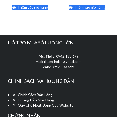
gốc
hiện
gốc
hiện
là:
tại
là:
tại
Thêm vào giỏ hàng
Thêm vào giỏ hàng
140,000 ₫.
là:
375,000 ₫.
là:
79,000 ₫.
250,000 
HỖ TRỢ MUA SỐ LƯỢNG LỚN
Ms. Thủy
: 0942 133 699
Mail: thamchobe@gmail.com
Zalo: 0942 133 699
CHÍNH SÁCH VÀ HƯỚNG DẪN
Chính Sách Bán Hàng
Hướng Dẫn Mua Hàng
Quy Chế Hoạt Động Của Website
CHỨNG NHẬN