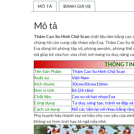
MÔ TẢ
ĐÁNH GIÁ (0)
Mô tả
Thảm Cao Su Hình Chữ Scan
chất liệu làm bằng cao 
chúng tôi còn cung cấp thảm xốp Eva, Thảm Cao Su dù
Eva dùng lót phòng tập võ, phòng aerobic, phòng thể 
mã giúp bé vừa học vừa chơi, mở mang tư duy, nâng ca
THÔNG TIN
Tên Sản Phẩm
Thảm Cao Su Hình Chữ Scan
Xuất xứ
Việt Nam
Kích thước
30cmx30cmx10mm
Đơn vị tính
Bộ (26 tấm)
Chất liệu
Cao su và hạt nhựa Eva
Công dụng
Tư duy, sáng tạo, tránh va đập v
Cách sử dụng
Nối các tấm lại với nhau bằng răn
Phụ huynh hãy nhanh tay sở hữu cho con yêu của mì
không sợ trơn trợt hay té ngã nữa nhé.