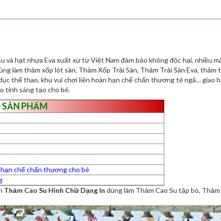
su và hạt nhựa Eva xuất xứ từ Việt Nam đảm bảo không độc hại, nhiều màu 
ng làm thảm xốp lót sàn, Thảm Xốp Trải Sàn, Thảm Trải Sàn Eva, thảm t
dục thể thao, khu vui chơi liên hoàn hạn chế chấn thương té ngã… giao 
o tính sáng tạo cho bé.
 SẢN PHẨM
à hạn chế chấn thương cho bé
g
nh
Thảm Cao Su Hình Chữ Dạng In
dùng làm Thảm Cao Su tập bò, Thảm C