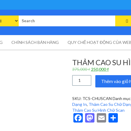
rch
G
CHÍNH SÁCH BÁN HÀNG
QUY CHẾ HOẠT ĐỘNG CỦA WEB
THẢM CAO SU H
Giá
Giá
375,000
₫
250,000
₫
gốc
hiện
Thảm
là:
tại
Thêm vào giỏ 
Cao
375,000 ₫.
là:
Su
250,000 ₫.
Hình
SKU:
TCS-CHUSCAN
Danh mục
Chữ
Dạng In
,
Thảm Cao Su Chữ Dạn
Scan
Thảm Cao Su Hình Chữ Scan
số
Facebook
Mastodo
Email
Sh
lượng