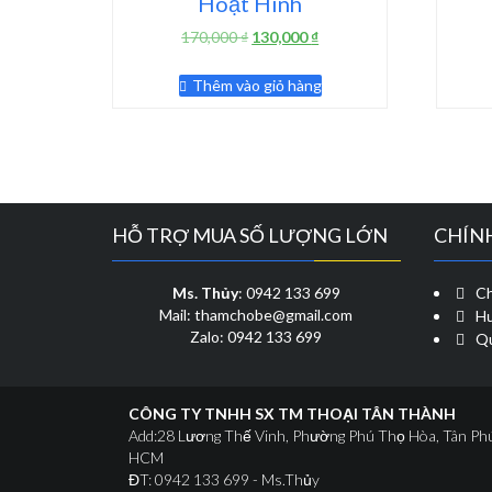
Hoạt Hình
Giá
Giá
170,000
₫
130,000
₫
gốc
hiện
là:
tại
Thêm vào giỏ hàng
170,000 ₫.
là:
130,000 ₫.
HỖ TRỢ MUA SỐ LƯỢNG LỚN
CHÍN
Ms. Thủy
: 0942 133 699
Ch
Mail: thamchobe@gmail.com
Hư
Zalo: 0942 133 699
Qu
CÔNG TY TNHH SX TM THOẠI TÂN THÀNH
Add:28 Lương Thế Vinh, Phường Phú Thọ Hòa, Tân Ph
HCM
ĐT: 0942 133 699 - Ms.Thủy