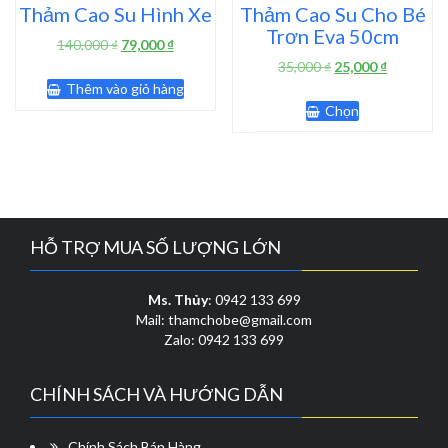
Thảm Cao Su Hình Xe
Thảm Cao Su Cho Bé
Trơn Eva 50cm
Giá
Giá
140,000
₫
79,000
₫
gốc
hiện
Giá
Giá
35,000
₫
25,000
₫
là:
tại
gốc
hiện
Thêm vào giỏ hàng
Sản
140,000 ₫.
là:
là:
tại
Chọn
phẩm
79,000 ₫.
35,000 ₫.
là:
này
25,000 ₫.
có
nhiều
biến
thể.
Các
HỖ TRỢ MUA SỐ LƯỢNG LỚN
tùy
chọn
có
Ms. Thủy
: 0942 133 699
thể
Mail: thamchobe@gmail.com
được
Zalo: 0942 133 699
chọn
trên
CHÍNH SÁCH VÀ HƯỚNG DẪN
trang
sản
phẩm
Chính Sách Bán Hàng