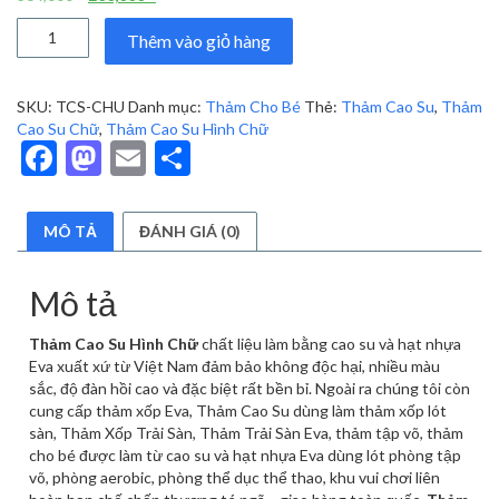
gốc
hiện
Thảm
là:
tại
Thêm vào giỏ hàng
Cao
364,000 ₫.
là:
Su
200,000 ₫.
Hình
SKU:
TCS-CHU
Danh mục:
Thảm Cho Bé
Thẻ:
Thảm Cao Su
,
Thảm
Chữ
Cao Su Chữ
,
Thảm Cao Su Hình Chữ
số
Facebook
Mastodon
Email
Share
lượng
MÔ TẢ
ĐÁNH GIÁ (0)
Mô tả
Thảm Cao Su Hình Chữ
chất liệu làm bằng cao su và hạt nhựa
Eva xuất xứ từ Việt Nam đảm bảo không độc hại, nhiều màu
sắc, độ đàn hồi cao và đặc biệt rất bền bỉ. Ngoài ra chúng tôi còn
cung cấp thảm xốp Eva, Thảm Cao Su dùng làm thảm xốp lót
sàn, Thảm Xốp Trải Sàn, Thảm Trải Sàn Eva, thảm tập võ, thảm
cho bé được làm từ cao su và hạt nhựa Eva dùng lót phòng tập
võ, phòng aerobic, phòng thể dục thể thao, khu vui chơi liên