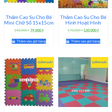
Thảm Cao Su Cho Bé
Thảm Cao Su Cho Bé
Mini Chữ Số 15x15cm
Hình Hoạt Hình
Giá
Giá
Giá
Giá
140,000
₫
79,000
₫
170,000
₫
130,000
₫
gốc
hiện
gốc
hiện
là:
tại
là:
tại
Thêm vào giỏ hàng
Thêm vào giỏ hàng
140,000 ₫.
là:
170,000 ₫.
là:
79,000 ₫.
130,000 
GIẢM GIÁ!
GIẢM GIÁ!