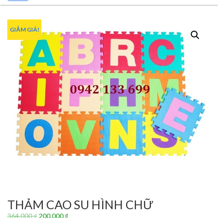
GIẢM GIÁ!
THẢM CAO SU HÌNH CHỮ
Giá
Giá
364,000
₫
200,000
₫