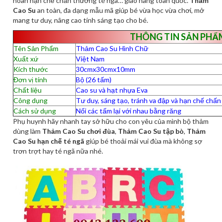
hoàn hạn chế chấn thương té ngã… giao hàng toàn quốc.
Thảm
Cao Su
an toàn, đa dạng mẫu mã giúp bé vừa học vừa chơi, mở
mang tư duy, nâng cao tính sáng tạo cho bé.
THÔNG TIN SẢN PHẨ
Tên Sản Phẩm
Thảm Cao Su Hình Chữ
Xuất xứ
Việt Nam
Kích thước
30cmx30cmx10mm
Đơn vị tính
Bộ (26 tấm)
Chất liệu
Cao su và hạt nhựa Eva
Công dụng
Tư duy, sáng tạo, tránh va đập và hạn chế chấ
Cách sử dụng
Nối các tấm lại với nhau bằng răng
Phụ huynh hãy nhanh tay sở hữu cho con yêu của mình bộ thảm
dùng làm
Thảm Cao Su chơi đùa
,
Thảm Cao Su tập bò
,
Thảm
Cao Su hạn chế té ngã
giúp bé thoải mái vui đùa mà không sợ
trơn trợt hay té ngã nữa nhé.