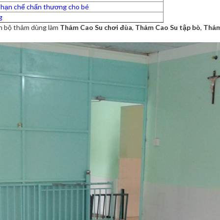
à hạn chế chấn thương cho bé
g
nh bộ thảm dùng làm
Thảm Cao Su chơi đùa
,
Thảm Cao Su tập bò
,
Thảm