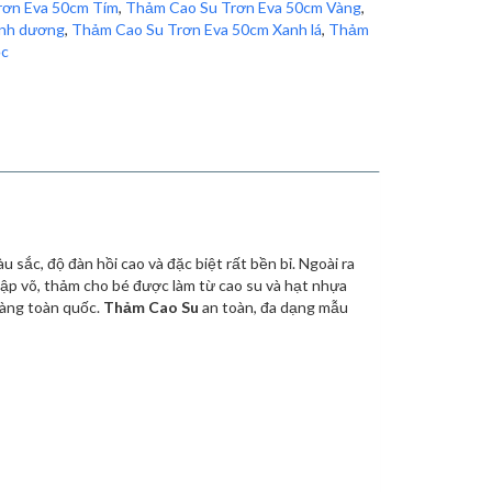
rơn Eva 50cm Tím
,
Thảm Cao Su Trơn Eva 50cm Vàng
,
anh dương
,
Thảm Cao Su Trơn Eva 50cm Xanh lá
,
Thảm
ọc
n
are
sắc, độ đàn hồi cao và đặc biệt rất bền bỉ. Ngoài ra
ập võ, thảm cho bé được làm từ cao su và hạt nhựa
hàng toàn quốc.
Thảm Cao Su
an toàn, đa dạng mẫu