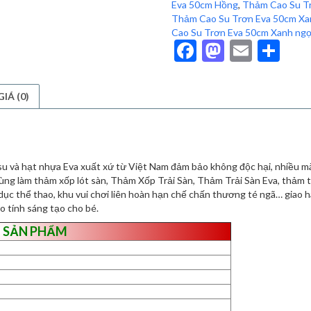
Eva 50cm Hồng
,
Thảm Cao Su T
lượng
Thảm Cao Su Trơn Eva 50cm X
Cao Su Trơn Eva 50cm Xanh ng
Facebook
Mastodo
Email
Sh
IÁ (0)
su và hạt nhựa Eva xuất xứ từ Việt Nam đảm bảo không độc hại, nhiều màu 
ng làm thảm xốp lót sàn, Thảm Xốp Trải Sàn, Thảm Trải Sàn Eva, thảm t
dục thể thao, khu vui chơi liên hoàn hạn chế chấn thương té ngã… giao 
o tính sáng tạo cho bé.
 SẢN PHẨM