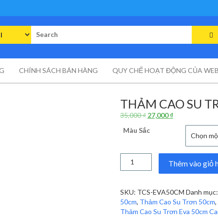
rch
G
CHÍNH SÁCH BÁN HÀNG
QUY CHẾ HOẠT ĐỘNG CỦA WEB
THẢM CAO SU T
Giá
Giá
35,000
₫
27,000
₫
gốc
hiện
Màu Sắc
là:
tại
35,000 ₫.
là:
27,000 ₫.
Thảm
Thêm vào giỏ 
Cao
Su
Trơn
SKU:
TCS-EVA50CM
Danh mục
Eva
50cm
,
Thảm Cao Su Trơn 50cm
,
50cm
Thảm Cao Su Trơn Eva 50cm C
số