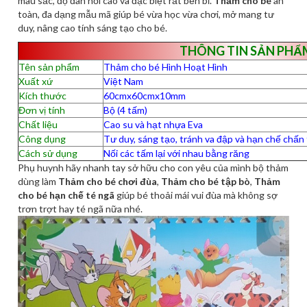
màu sắc, độ đàn hồi cao và đặc biệt rất bền bỉ.
Thảm cho bé
an
toàn, đa dạng mẫu mã giúp bé vừa học vừa chơi, mở mang tư
duy, nâng cao tính sáng tạo cho bé.
THÔNG TIN SẢN PHẨ
Tên sản phẩm
Thảm cho bé Hình Hoạt Hình
Xuất xứ
Việt Nam
Kích thước
60cmx60cmx10mm
Đơn vị tính
Bộ (4 tấm)
Chất liệu
Cao su và hạt nhựa Eva
Công dụng
Tư duy, sáng tạo, tránh va đập và hạn chế chấ
Cách sử dụng
Nối các tấm lại với nhau bằng răng
Phụ huynh hãy nhanh tay sở hữu cho con yêu của mình bộ thảm
dùng làm
Thảm cho bé chơi đùa
,
Thảm cho bé tập bò
,
Thảm
cho bé hạn chế té ngã
giúp bé thoải mái vui đùa mà không sợ
trơn trợt hay té ngã nữa nhé.