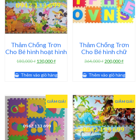
Thảm Chống Trơn
Thảm Chống Trơn
Cho Bé hình hoạt hình
Cho Bé hình chữ
Giá
Giá
Giá
Giá
180,000
₫
130,000
₫
364,000
₫
200,000
₫
gốc
hiện
gốc
hiện
là:
tại
là:
tại
Thêm vào giỏ hàng
Thêm vào giỏ hàng
180,000 ₫.
là:
364,000 ₫.
là:
130,000 ₫.
200,000 
GIẢM GIÁ!
GIẢM GIÁ!