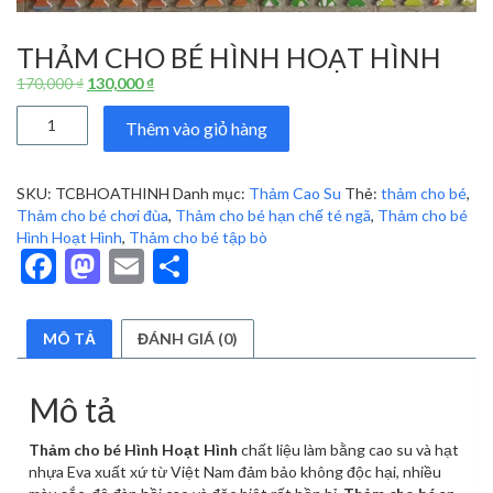
THẢM CHO BÉ HÌNH HOẠT HÌNH
Giá
Giá
170,000
₫
130,000
₫
gốc
hiện
Thảm
là:
tại
Thêm vào giỏ hàng
cho
170,000 ₫.
là:
bé
130,000 ₫.
Hình
SKU:
TCBHOATHINH
Danh mục:
Thảm Cao Su
Thẻ:
thảm cho bé
,
Hoạt
Thảm cho bé chơi đùa
,
Thảm cho bé hạn chế té ngã
,
Thảm cho bé
Hình
Hình Hoạt Hình
,
Thảm cho bé tập bò
số
Facebook
Mastodon
Email
Share
lượng
MÔ TẢ
ĐÁNH GIÁ (0)
Mô tả
Thảm cho bé Hình Hoạt Hình
chất liệu làm bằng cao su và hạt
nhựa Eva xuất xứ từ Việt Nam đảm bảo không độc hại, nhiều