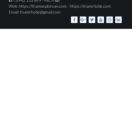
ĐT: 0942 133 699 - Ms.Thủy
Web: https://thamxoplotsan.com - https://thamchobe.com
Email: thamchobe@gmail.com