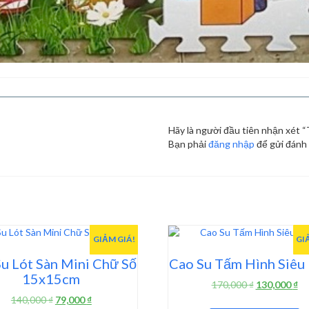
Hãy là người đầu tiên nhận xét 
Bạn phải
đăng nhập
để gửi đánh 
GIẢM GIÁ!
GI
u Lót Sàn Mini Chữ Số
Cao Su Tấm Hình Siêu
15x15cm
Giá
Gi
170,000
₫
130,000
₫
gốc
hi
Giá
Giá
140,000
₫
79,000
₫