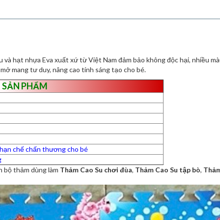
u và hạt nhựa Eva xuất xứ từ Việt Nam đảm bảo không độc hại, nhiều màu 
 mở mang tư duy, nâng cao tính sáng tạo cho bé.
 SẢN PHẨM
à hạn chế chấn thương cho bé
g
nh bộ thảm dùng làm
Thảm Cao Su chơi đùa
,
Thảm Cao Su tập bò
,
Thảm