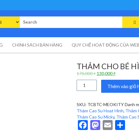
rch
G
CHÍNH SÁCH BÁN HÀNG
QUY CHẾ HOẠT ĐỘNG CỦA WEB
THẢM CHO BÉ H
Giá
Giá
170,000
₫
130,000
₫
gốc
hiện
Thảm
là:
tại
Thêm vào giỏ 
cho
170,000 ₫.
là:
bé
130,000 ₫.
Hình
SKU:
TCBTC-MEOKITY
Danh m
Mèo
Thảm Cao Su Hoạt Hình
,
Thảm C
Kity
Thảm Cao Su Micky
,
Thảm Cao S
số
Facebook
Mastodo
Email
Sh
lượng