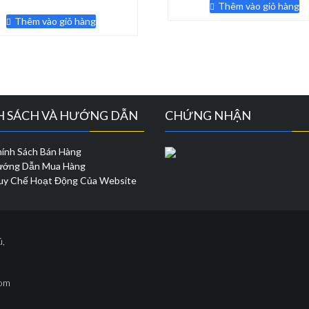
là:
tại
gốc
hiện
Thêm vào giỏ hàng
170,000 ₫.
là:
là:
tại
Thêm vào giỏ hàng
13
140,000 ₫.
là:
79,000 ₫.
H SÁCH VÀ HƯỚNG DẪN
CHỨNG NHẬN
ính Sách Bán Hàng
ớng Dẫn Mua Hàng
y Chế Hoạt Động Của Website
ú,
com