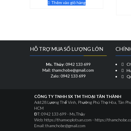
là:
tại
Thêm vào giỏ hàng
140,000 ₫.
là:
79,000 ₫.
HỖ TRỢ MUA SỐ LƯỢNG LỚN
CHÍN
Ms. Thủy
: 0942 133 699
Ch
Mail: thamchobe@gmail.com
Hư
Zalo: 0942 133 699
Qu
CÔNG TY TNHH SX TM THOẠI TÂN THÀNH
Add:28 Lương Thế Vinh, Phường Phú Thọ Hòa, Tân Ph
HCM
ĐT: 0942 133 699 - Ms.Thủy
Web: https://thamxoplotsan.com - https://thamchobe.
Email: thamchobe@gmail.com