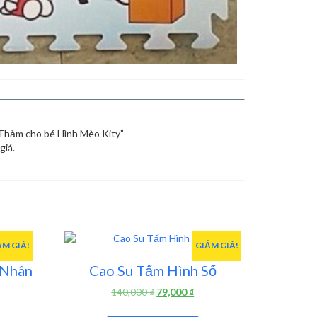
“Thảm cho bé Hình Mèo Kity”
giá.
ẢM GIÁ!
GIẢM GIÁ!
 Nhân
Cao Su Tấm Hình Số
á
Giá
Giá
140,000
₫
79,000
₫
ện
gốc
hiện