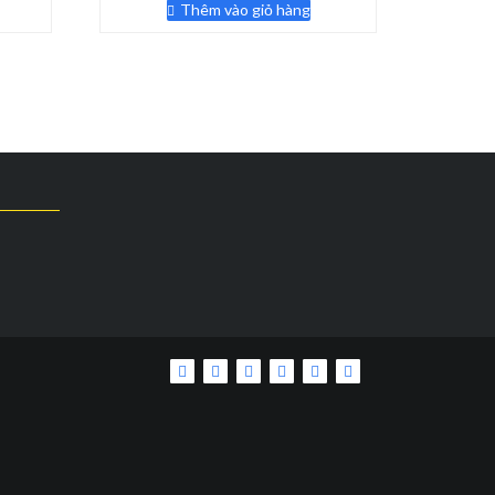
là:
tại
Thêm vào giỏ hàng
140,000 ₫.
là:
0,000 ₫.
79,000 ₫.