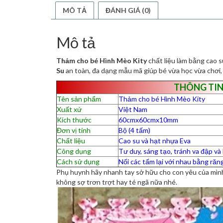
MÔ TẢ
ĐÁNH GIÁ (0)
Mô tả
Thảm cho bé Hình Mèo Kity
chất liệu làm bằng cao s
Su
an toàn, đa dạng mẫu mã giúp bé vừa học vừa chơi,
THÔNG TIN
Tên sản phẩm
Thảm cho bé Hình Mèo Kity
Xuất xứ
Việt Nam
Kích thước
60cmx60cmx10mm
Đơn vị tính
Bộ (4 tấm)
Chất liệu
Cao su và hạt nhựa Eva
Công dụng
Tư duy, sáng tạo, tránh va đập v
Cách sử dụng
Nối các tấm lại với nhau bằng răn
Phụ huynh hãy nhanh tay sở hữu cho con yêu của mì
không sợ trơn trợt hay té ngã nữa nhé.