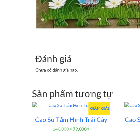
Đánh giá
Chưa có đánh giá nào.
Sản phẩm tương tự
GIẢM GIÁ!
Cao Su Tấm Hình Trái Cây
Cao S
Giá
Giá
140,000
₫
79,000
₫
gốc
hiện