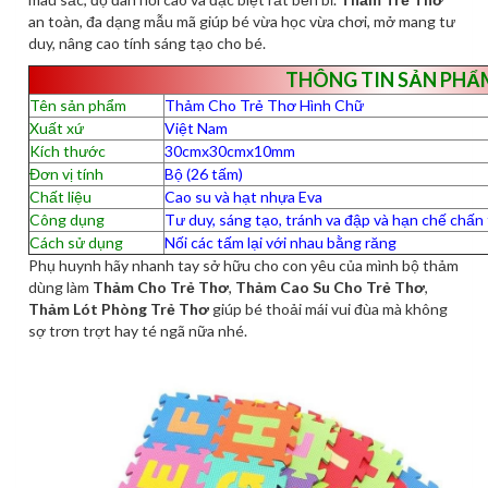
an toàn, đa dạng mẫu mã giúp bé vừa học vừa chơi, mở mang tư
duy, nâng cao tính sáng tạo cho bé.
THÔNG TIN SẢN PHẨ
Tên sản phẩm
Thảm Cho Trẻ Thơ Hình Chữ
Xuất xứ
Việt Nam
Kích thước
30cmx30cmx10mm
Đơn vị tính
Bộ (26 tấm)
Chất liệu
Cao su và hạt nhựa Eva
Công dụng
Tư duy, sáng tạo, tránh va đập và hạn chế chấ
Cách sử dụng
Nối các tấm lại với nhau bằng răng
Phụ huynh hãy nhanh tay sở hữu cho con yêu của mình bộ thảm
dùng làm
Thảm Cho Trẻ Thơ
,
Thảm Cao Su Cho Trẻ Thơ
,
Thảm Lót Phòng Trẻ Thơ
giúp bé thoải mái vui đùa mà không
sợ trơn trợt hay té ngã nữa nhé.