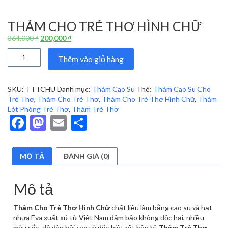
THẢM CHO TRẺ THƠ HÌNH CHỮ
Giá
Giá
364,000
₫
200,000
₫
gốc
hiện
Thảm
là:
tại
Thêm vào giỏ hàng
Cho
364,000 ₫.
là:
Trẻ
200,000 ₫.
Thơ
SKU:
TTTCHU
Danh mục:
Thảm Cao Su
Thẻ:
Thảm Cao Su Cho
Hình
Trẻ Thơ
,
Thảm Cho Trẻ Thơ
,
Thảm Cho Trẻ Thơ Hình Chữ
,
Thảm
Chữ
Lót Phòng Trẻ Thơ
,
Thảm Trẻ Thơ
số
Facebook
Mastodon
Email
Share
lượng
MÔ TẢ
ĐÁNH GIÁ (0)
Mô tả
Thảm Cho Trẻ Thơ Hình Chữ
chất liệu làm bằng cao su và hạt
nhựa Eva xuất xứ từ Việt Nam đảm bảo không độc hại, nhiều
màu sắc, độ đàn hồi cao và đặc biệt rất bền bỉ.
Thảm Trẻ Thơ