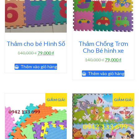
Thảm cho bé Hình Số
Thảm Chống Trơn
Cho Bé hình xe
Giá
Giá
140,000
₫
79,000
₫
gốc
hiện
Giá
Giá
140,000
₫
79,000
₫
là:
tại
gốc
hiện
Thêm vào giỏ hàng
140,000 ₫.
là:
là:
tại
Thêm vào giỏ hàng
79,000 ₫.
140,000 ₫.
là:
79,000 ₫.
GIẢM GIÁ!
GIẢM GIÁ!