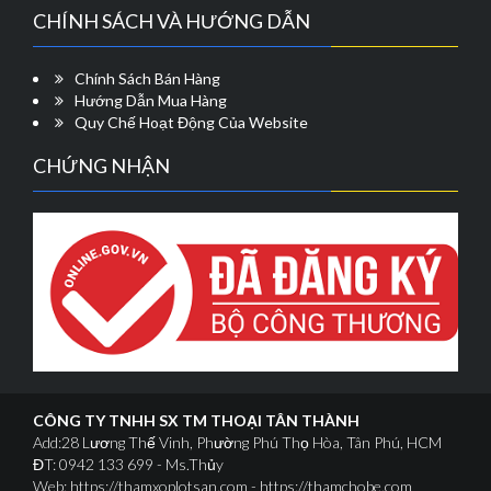
CHÍNH SÁCH VÀ HƯỚNG DẪN
Chính Sách Bán Hàng
Hướng Dẫn Mua Hàng
Quy Chế Hoạt Động Của Website
CHỨNG NHẬN
CÔNG TY TNHH SX TM THOẠI TÂN THÀNH
Add:28 Lương Thế Vinh, Phường Phú Thọ Hòa, Tân Phú, HCM
ĐT: 0942 133 699 - Ms.Thủy
Web: https://thamxoplotsan.com - https://thamchobe.com