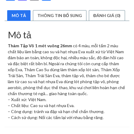
MÔ TẢ
THÔNG TIN BỔ SUNG
ĐÁNH GIÁ (0)
Mô tả
Thảm Tập Võ 1 mét vuông 26mm
có 4 màu, mỗi tấm 2 màu
chất liệu làm bằng cao su và hạt nhựa Eva xuất xứ từ Việt Nam
đảm bảo an toàn, không độc hại, nhiều màu sắc, độ đàn hồi cao
và đặc biệt rất bền bỉ. Ngoài ra chúng tôi còn cung cấp thảm
xốp Eva, Thảm Cao Su dùng làm thảm xốp lót sàn, Thảm Xốp
Trải Sàn, Thảm Trải Sàn Eva, thảm tập võ, thảm cho bé được
làm từ cao su và hạt nhựa Eva dùng lót phòng tập võ, phòng
aerobic, phòng thể dục thể thao, khu vui chơi liên hoàn hạn chế
chấn thương té ngã… giao hàng toàn quốc.
– Xuất xứ: Việt Nam.
– Chất liệu: Cao su và hạt nhựa Eva.
– Công dụng: tránh va đập và hạn chế chấn thương.
– Cách sử dụng: Nối các tấm lại với nhau bằng răng.