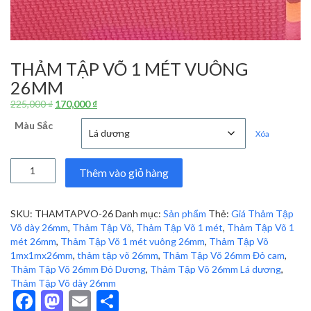
THẢM TẬP VÕ 1 MÉT VUÔNG
26MM
Giá
Giá
225,000
₫
170,000
₫
gốc
hiện
Màu Sắc
là:
tại
Xóa
225,000 ₫.
là:
170,000 ₫.
Thảm
Thêm vào giỏ hàng
Tập
Võ
1
SKU:
THAMTAPVO-26
Danh mục:
Sản phẩm
Thẻ:
Giá Thảm Tập
mét
Võ dày 26mm
,
Thảm Tập Võ
,
Thảm Tập Võ 1 mét
,
Thảm Tập Võ 1
vuông
mét 26mm
,
Thảm Tập Võ 1 mét vuông 26mm
,
Thảm Tập Võ
26mm
1mx1mx26mm
,
thảm tập võ 26mm
,
Thảm Tập Võ 26mm Đỏ cam
,
số
Thảm Tập Võ 26mm Đỏ Dương
,
Thảm Tập Võ 26mm Lá dương
,
lượng
Thảm Tập Võ dày 26mm
Facebook
Mastodon
Email
Share