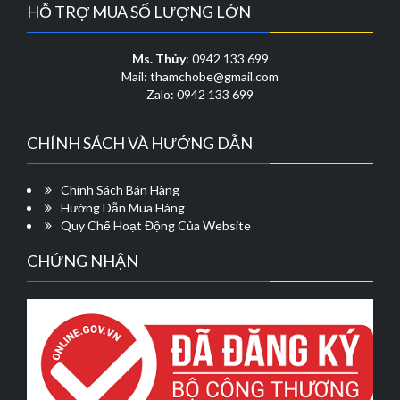
Các
Các
HỖ TRỢ MUA SỐ LƯỢNG LỚN
tùy
tùy
chọn
chọn
có
có
Ms. Thủy
: 0942 133 699
thể
thể
Mail: thamchobe@gmail.com
được
được
Zalo: 0942 133 699
chọn
chọn
trên
trên
CHÍNH SÁCH VÀ HƯỚNG DẪN
trang
trang
sản
sản
phẩm
phẩm
Chính Sách Bán Hàng
Hướng Dẫn Mua Hàng
Quy Chế Hoạt Động Của Website
CHỨNG NHẬN