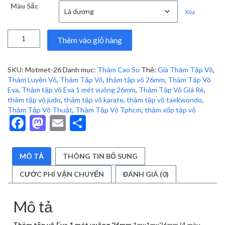
Màu Sắc
là:
tại
Xóa
205,000 ₫.
là:
170,000 ₫.
Thảm
Thêm vào giỏ hàng
tập
võ
Eva
SKU:
Motmet-26
Danh mục:
Thảm Cao Su
Thẻ:
Giá Thảm Tập Võ
,
1
Thảm Luyện Võ
,
Thảm Tập Võ
,
thảm tập võ 26mm
,
Thảm Tập Võ
mét
Eva
,
Thảm tập võ Eva 1 mét vuông 26mm
,
Thảm Tập Võ Giá Rẻ
,
vuông
thảm tập võ judo
,
thảm tập võ karate
,
thảm tập võ taekwondo
,
26mm
Thảm Tập Võ Thuật
,
Thảm Tập Võ Tphcm
,
thảm xốp tập võ
số
Facebook
Mastodon
Email
Share
lượng
MÔ TẢ
THÔNG TIN BỔ SUNG
CƯỚC PHÍ VẬN CHUYỂN
ĐÁNH GIÁ (0)
Mô tả
Thảm tập võ Eva 1 mét vuông 26mm
1mx1mx26mm,(4 màu,