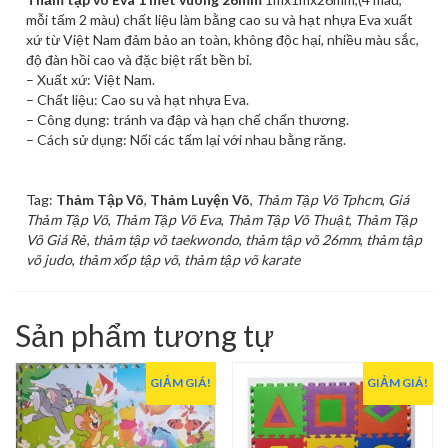
mỗi tấm 2 màu) chất liệu làm bằng cao su và hạt nhựa Eva xuất
xứ từ Việt Nam đảm bảo an toàn, không độc hại, nhiều màu sắc,
độ đàn hồi cao và đặc biệt rất bền bỉ.
– Xuất xứ: Việt Nam.
– Chất liệu: Cao su và hạt nhựa Eva.
– Công dụng: tránh va đập và hạn chế chấn thương.
– Cách sử dụng: Nối các tấm lại với nhau bằng răng.
Tag:
Thảm Tập Võ
,
Thảm Luyện Võ
,
Thảm Tập Võ Tphcm
,
Giá
Thảm Tập Võ
,
Thảm Tập Võ Eva
,
Thảm Tập Võ Thuật
,
Thảm Tập
Võ Giá Rẻ
,
thảm tập võ taekwondo
,
thảm tập võ 26mm
,
thảm tập
võ judo
,
thảm xốp tập võ
,
thảm tập võ karate
Sản phẩm tương tự
GIẢM GIÁ!
GIẢM GIÁ!