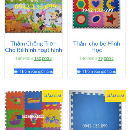
Thảm Chống Trơn
Thảm cho bé Hình
Cho Bé hình hoạt hình
Học
Giá
Giá
Giá
Giá
180,000
₫
130,000
₫
140,000
₫
79,000
₫
gốc
hiện
gốc
hiện
là:
tại
là:
tại
Thêm vào giỏ hàng
Thêm vào giỏ hàng
180,000 ₫.
là:
140,000 ₫.
là:
130,000 ₫.
79,000 ₫.
GIẢM GIÁ!
GIẢM GIÁ!