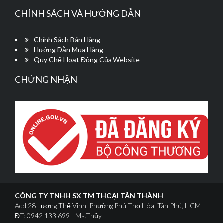
trên
CHÍNH SÁCH VÀ HƯỚNG DẪN
trang
sản
phẩm
Chính Sách Bán Hàng
Hướng Dẫn Mua Hàng
Quy Chế Hoạt Động Của Website
CHỨNG NHẬN
CÔNG TY TNHH SX TM THOẠI TÂN THÀNH
Add:28 Lương Thế Vinh, Phường Phú Thọ Hòa, Tân Phú, HCM
ĐT: 0942 133 699 - Ms.Thủy