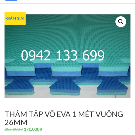
GIẢM GIÁ!
THẢM TẬP VÕ EVA 1 MÉT VUÔNG
26MM
Giá
Giá
205,000
₫
170,000
₫
gốc
hiện