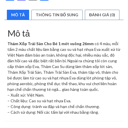
lượng
MÔ TẢ
THÔNG TIN BỔ SUNG
ĐÁNH GIÁ (0)
Mô tả
Thảm Xốp Trải Sàn Cho Bé 1 mét vuông 26mm
có 4 màu, mỗi
tấm 2 màu chất liệu làm bằng cao su và hạt nhựa Eva xuất xứ từ
Việt Nam đảm bảo an toàn, không độc hại, nhiều màu sắc, độ
đàn hồi cao và đặc biệt rất bền bỉ. Ngoài ra chúng tôi còn cung
cấp thảm xốp Eva, Thảm Cao Su dùng làm thảm xốp lót sàn,
Thảm Xốp Trải Sàn, Thảm Trải Sàn Eva, thảm tập võ, thảm cho
bé được làm từ cao su và hạt nhựa Eva dùng lót phòng tập võ,
phòng aerobic, phòng thể dục thể thao, khu vui chơi liên hoàn
hạn chế chấn thương té ngã… giao hàng toàn quốc.
– Xuất xứ: Việt Nam.
– Chất liệu: Cao su và hạt nhựa Eva.
– Công dụng: tránh va đập và hạn chế chấn thương.
– Cách sử dụng: Nối các tấm lại với nhau bằng răng.