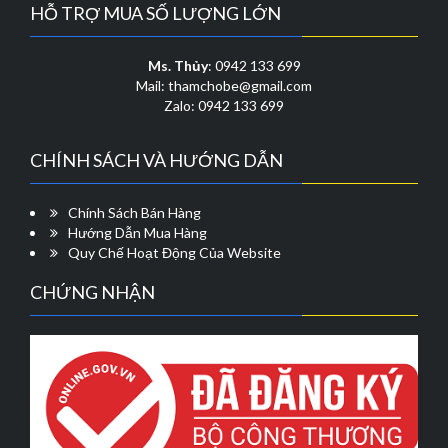
Các
Các
HỖ TRỢ MUA SỐ LƯỢNG LỚN
tùy
tùy
chọn
chọn
có
có
Ms. Thủy
: 0942 133 699
thể
thể
Mail: thamchobe@gmail.com
được
được
Zalo: 0942 133 699
chọn
chọn
trên
trên
CHÍNH SÁCH VÀ HƯỚNG DẪN
trang
trang
sản
sản
phẩm
phẩm
Chính Sách Bán Hàng
Hướng Dẫn Mua Hàng
Quy Chế Hoạt Động Của Website
CHỨNG NHẬN