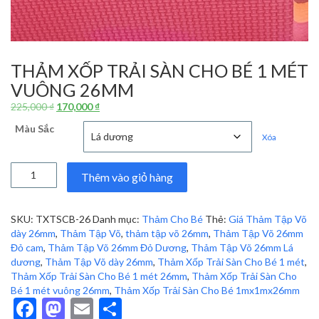
THẢM XỐP TRẢI SÀN CHO BÉ 1 MÉT
VUÔNG 26MM
Giá
Giá
225,000
₫
170,000
₫
gốc
hiện
Màu Sắc
là:
tại
Xóa
225,000 ₫.
là:
170,000 ₫.
Thảm
Thêm vào giỏ hàng
Xốp
Trải
Sàn
SKU:
TXTSCB-26
Danh mục:
Thảm Cho Bé
Thẻ:
Giá Thảm Tập Võ
Cho
dày 26mm
,
Thảm Tập Võ
,
thảm tập võ 26mm
,
Thảm Tập Võ 26mm
Bé
Đỏ cam
,
Thảm Tập Võ 26mm Đỏ Dương
,
Thảm Tập Võ 26mm Lá
1
dương
,
Thảm Tập Võ dày 26mm
,
Thảm Xốp Trải Sàn Cho Bé 1 mét
,
mét
Thảm Xốp Trải Sàn Cho Bé 1 mét 26mm
,
Thảm Xốp Trải Sàn Cho
vuông
Bé 1 mét vuông 26mm
,
Thảm Xốp Trải Sàn Cho Bé 1mx1mx26mm
26mm
Facebook
Mastodon
Email
Share
số