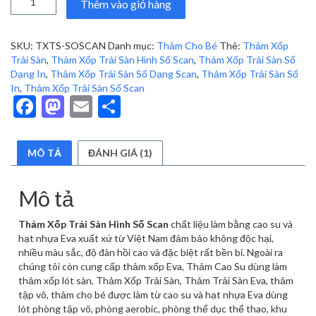
là:
tại
Thêm vào giỏ hàng
Xốp
150,000 ₫.
là:
Trải
110,000 ₫.
Sàn
SKU:
TXTS-SOSCAN
Danh mục:
Thảm Cho Bé
Thẻ:
Thảm Xốp
Hình
Trải Sàn
,
Thảm Xốp Trải Sàn Hình Số Scan
,
Thảm Xốp Trải Sàn Số
Số
Dạng In
,
Thảm Xốp Trải Sàn Số Dạng Scan
,
Thảm Xốp Trải Sàn Số
Scan
In
,
Thảm Xốp Trải Sàn Số Scan
số
Facebook
Mastodon
Email
Share
lượng
MÔ TẢ
ĐÁNH GIÁ (1)
Mô tả
Thảm Xốp Trải Sàn Hình Số Scan
chất liệu làm bằng cao su và
hạt nhựa Eva xuất xứ từ Việt Nam đảm bảo không độc hại,
nhiều màu sắc, độ đàn hồi cao và đặc biệt rất bền bỉ. Ngoài ra
chúng tôi còn cung cấp thảm xốp Eva, Thảm Cao Su dùng làm
thảm xốp lót sàn, Thảm Xốp Trải Sàn, Thảm Trải Sàn Eva, thảm
tập võ, thảm cho bé được làm từ cao su và hạt nhựa Eva dùng
lót phòng tập võ, phòng aerobic, phòng thể dục thể thao, khu