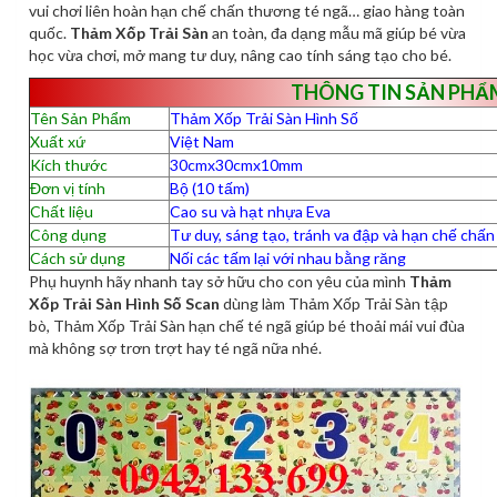
vui chơi liên hoàn hạn chế chấn thương té ngã… giao hàng toàn
quốc.
Thảm Xốp Trải Sàn
an toàn, đa dạng mẫu mã giúp bé vừa
học vừa chơi, mở mang tư duy, nâng cao tính sáng tạo cho bé.
THÔNG TIN SẢN PHẨ
Tên Sản Phẩm
Thảm Xốp Trải Sàn Hình Số
Xuất xứ
Việt Nam
Kích thước
30cmx30cmx10mm
Đơn vị tính
Bộ (10 tấm)
Chất liệu
Cao su và hạt nhựa Eva
Công dụng
Tư duy, sáng tạo, tránh va đập và hạn chế chấ
Cách sử dụng
Nối các tấm lại với nhau bằng răng
Phụ huynh hãy nhanh tay sở hữu cho con yêu của mình
Thảm
Xốp Trải Sàn Hình Số Scan
dùng làm Thảm Xốp Trải Sàn tập
bò, Thảm Xốp Trải Sàn hạn chế té ngã giúp bé thoải mái vui đùa
mà không sợ trơn trợt hay té ngã nữa nhé.