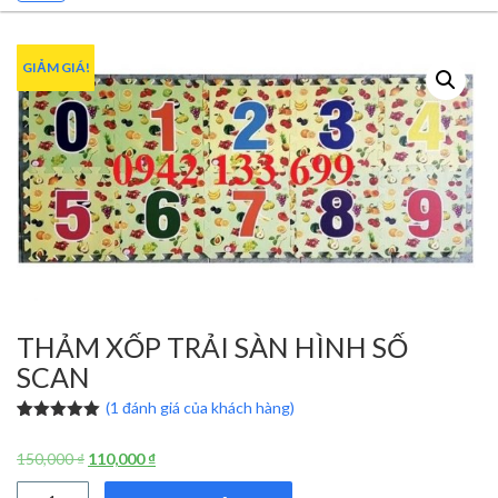
GIẢM GIÁ!
THẢM XỐP TRẢI SÀN HÌNH SỐ
SCAN
(
1
đánh giá của khách hàng)
5.00
1
trên 5
dựa trên
Giá
Giá
150,000
₫
110,000
₫
đánh giá
gốc
hiện
Thảm