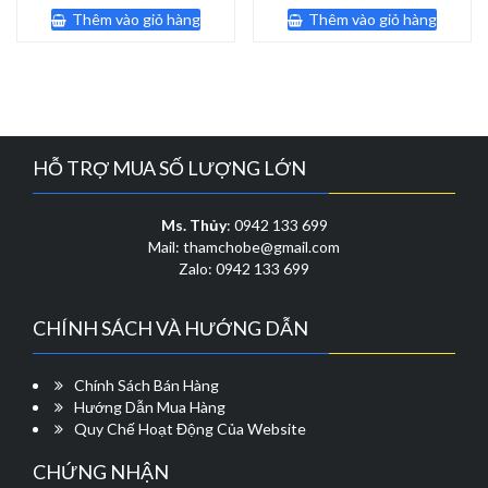
là:
tại
là:
tại
Thêm vào giỏ hàng
Thêm vào giỏ hàng
364,000 ₫.
là:
150,000 ₫.
là:
200,000 ₫.
110,000 
HỖ TRỢ MUA SỐ LƯỢNG LỚN
Ms. Thủy
: 0942 133 699
Mail: thamchobe@gmail.com
Zalo: 0942 133 699
CHÍNH SÁCH VÀ HƯỚNG DẪN
Chính Sách Bán Hàng
Hướng Dẫn Mua Hàng
Quy Chế Hoạt Động Của Website
CHỨNG NHẬN