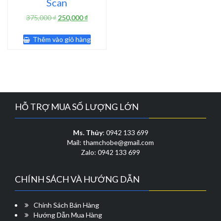
Scan
Giá
Giá
375,000
₫
250,000
₫
gốc
hiện
là:
tại
Thêm vào giỏ hàng
375,000 ₫.
là:
250,000 ₫.
HỖ TRỢ MUA SỐ LƯỢNG LỚN
Ms. Thủy
: 0942 133 699
Mail: thamchobe@gmail.com
Zalo: 0942 133 699
CHÍNH SÁCH VÀ HƯỚNG DẪN
Chính Sách Bán Hàng
Hướng Dẫn Mua Hàng