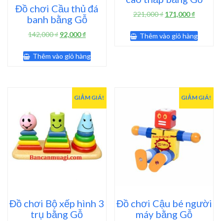
Đồ chơi Cầu thủ đá
Giá
Giá
221,000
₫
171,000
₫
banh bằng Gỗ
gốc
hiện
là:
tại
Giá
Giá
142,000
₫
92,000
₫
Thêm vào giỏ hàng
221,000 ₫.
là:
gốc
hiện
171,000 
là:
tại
Thêm vào giỏ hàng
142,000 ₫.
là:
92,000 ₫.
GIẢM GIÁ!
GIẢM GIÁ!
Đồ chơi Bộ xếp hình 3
Đồ chơi Cậu bé người
trụ bằng Gỗ
máy bằng Gỗ