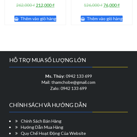
Giá
Giá
Giá
Giá
262,000
₫
212,000
₫
126,000
₫
76,000
₫
gốc
hiện
gốc
hiện
là:
tại
là:
tại
Thêm vào giỏ hàng
Thêm vào giỏ hàng
262,000 ₫.
là:
126,000 ₫.
là:
212,000 ₫.
76,000 ₫.
HỖ TRỢ MUA SỐ LƯỢNG LỚN
Ms. Thủy
: 0942 133 699
Mail: thamchobe@gmail.com
Zalo: 0942 133 699
CHÍNH SÁCH VÀ HƯỚNG DẪN
Chính Sách Bán Hàng
Hướng Dẫn Mua Hàng
Quy Chế Hoạt Động Của Website