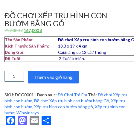
ĐỒ CHƠI XẾP TRỤ HÌNH CON
BƯỚM BẰNG GỖ
Giá
Giá
217,000
₫
167,000
₫
gốc
hiện
Tên Sản Phẩm:
Đồ chơi Xếp trụ hình con bướm bằng 
là:
tại
Kích Thước Sản Phẩm:
18.3 x 19 x 4 cm
217,000 ₫.
là:
Đóng Gói:
Cái/màng co,12 cái/ thùng
167,000 ₫.
Độ Tuổi:
2 Tuổi trở lên.
Đồ
Thêm vào giỏ hàng
chơi
Xếp
trụ
SKU:
DCG00011
Danh mục:
Đồ Chơi Trẻ Em
Thẻ:
Đồ chơi Xếp trụ
hình
hình con bướm
,
Đồ chơi Xếp trụ hình con bướm bằng Gỗ
,
Xếp trụ
con
hình con bướm
,
Xếp trụ hình con bướm bằng gỗ
,
Xếp trụ hình con
bướm
bướm Winwintoys
bằng
Facebook
Mastodon
Email
Share
Gỗ
số
lượng