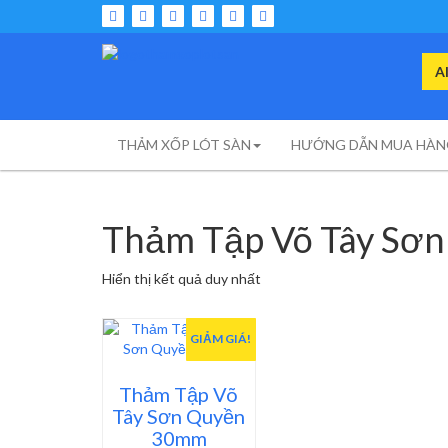
Skip
to
content
Thảm Xốp Lót Sàn – Thảm Xốp Trải Sàn
Sea
Thảm Xốp Lót Sàn
for:
– Thảm Xốp Trải
THẢM XỐP LÓT SÀN
HƯỚNG DẪN MUA HÀN
Sàn
Thảm Tập Võ Tây Sơ
Hiển thị kết quả duy nhất
GIẢM GIÁ!
Thảm Tập Võ
Tây Sơn Quyền
30mm