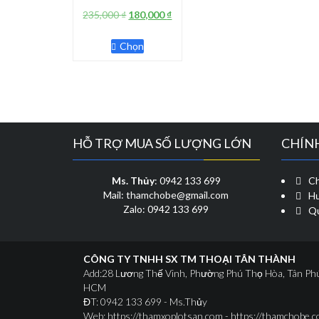
Giá
Giá
235,000
₫
180,000
₫
gốc
hiện
Sản
là:
tại
Chọn
phẩm
235,000 ₫.
là:
này
180,000 ₫.
có
nhiều
biến
thể.
Các
HỖ TRỢ MUA SỐ LƯỢNG LỚN
CHÍN
tùy
chọn
có
Ms. Thủy
: 0942 133 699
Ch
thể
Mail: thamchobe@gmail.com
Hư
được
Zalo: 0942 133 699
Qu
chọn
trên
trang
CÔNG TY TNHH SX TM THOẠI TÂN THÀNH
sản
Add:28 Lương Thế Vinh, Phường Phú Thọ Hòa, Tân Ph
phẩm
HCM
ĐT: 0942 133 699 - Ms.Thủy
Web: https://thamxoplotsan.com - https://thamchobe.