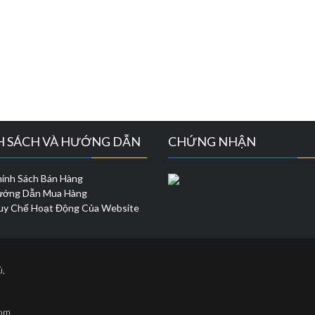
H SÁCH VÀ HƯỚNG DẪN
CHỨNG NHẬN
ính Sách Bán Hàng
ớng Dẫn Mua Hàng
y Chế Hoạt Động Của Website
ú,
com