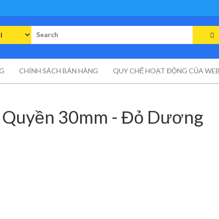
rch
G
CHÍNH SÁCH BÁN HÀNG
QUY CHẾ HOẠT ĐỘNG CỦA WEB
n Quyền 30mm - Đỏ Dương