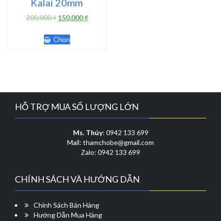
Kalai 20mm
Giá
Giá
200,000
₫
150,000
₫
gốc
hiện
Sản
là:
tại
Chọn
phẩm
200,000 ₫.
là:
này
150,000 ₫.
có
nhiều
biến
thể.
Các
HỖ TRỢ MUA SỐ LƯỢNG LỚN
tùy
chọn
có
Ms. Thủy
: 0942 133 699
thể
Mail: thamchobe@gmail.com
được
Zalo: 0942 133 699
chọn
trên
CHÍNH SÁCH VÀ HƯỚNG DẪN
trang
sản
phẩm
Chính Sách Bán Hàng
Hướng Dẫn Mua Hàng