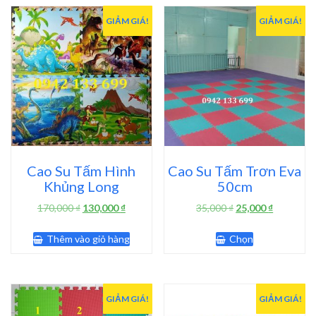
GIẢM GIÁ!
GIẢM GIÁ!
Cao Su Tấm Hình
Cao Su Tấm Trơn Eva
Khủng Long
50cm
Giá
Giá
Giá
Giá
170,000
₫
130,000
₫
35,000
₫
25,000
₫
gốc
hiện
gốc
hiện
Sản
là:
tại
là:
tại
Thêm vào giỏ hàng
Chọn
phẩm
170,000 ₫.
là:
35,000 ₫.
là:
này
130,000 ₫.
25,000 ₫.
có
nhiều
biến
GIẢM GIÁ!
GIẢM GIÁ!
thể.