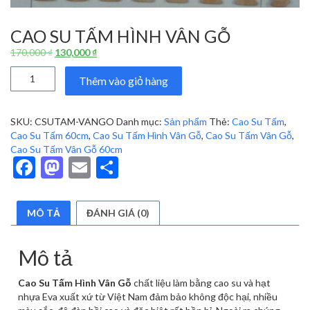
CAO SU TẤM HÌNH VÂN GỖ
Giá
Giá
170,000
₫
130,000
₫
gốc
hiện
Cao
là:
tại
Thêm vào giỏ hàng
Su
170,000 ₫.
là:
Tấm
130,000 ₫.
Hình
SKU:
CSUTAM-VANGO
Danh mục:
Sản phẩm
Thẻ:
Cao Su Tấm
,
Vân
Cao Su Tấm 60cm
,
Cao Su Tấm Hình Vân Gỗ
,
Cao Su Tấm Vân Gỗ
,
Gỗ
Cao Su Tấm Vân Gỗ 60cm
số
Facebook
Mastodon
Email
Share
lượng
MÔ TẢ
ĐÁNH GIÁ (0)
Mô tả
Cao Su Tấm Hình Vân Gỗ
chất liệu làm bằng cao su và hạt
nhựa Eva xuất xứ từ Việt Nam đảm bảo không độc hại, nhiều