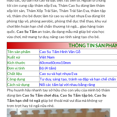
màu sắc, độ đàn hồi cao và đặc biệt rất bền bỉ. Ngoài ra chúng
tôi còn cung cấp thảm xốp Eva, Thảm Cao Su dùng làm thảm
xốp lót sàn, Thảm Xốp Trải Sàn, Thảm Trải Sàn Eva, thảm tập
võ, thảm cho bé được làm từ cao su và hạt nhựa Eva dùng lót
phòng tập võ, phòng aerobic, phòng thể dục thể thao, khu vui
chơi liên hoàn hạn chế chấn thương té ngã… giao hàng toàn
quốc.
Cao Su Tấm
an toàn, đa dạng mẫu mã giúp bé vừa học
vừa chơi, mở mang tư duy, nâng cao tính sáng tạo cho bé.
THÔNG TIN SẢN PHẨ
Tên sản phẩm
Cao Su Tấm Hình Vân Gỗ
Xuất xứ
Việt Nam
Kích thước
60cmx60cmx10mm
Đơn vị tính
Bộ (4 tấm)
Chất liệu
Cao su và hạt nhựa Eva
Công dụng
Tư duy, sáng tạo, tránh va đập và hạn chế chấ
Cách sử dụng
Nối các tấm lại với nhau bằng răng
Phụ huynh hãy nhanh tay sở hữu cho con yêu của mình bộ thảm
dùng làm
Cao Su Tấm chơi đùa
,
Cao Su Tấm tập bò
,
Cao Su
Tấm hạn chế té ngã
giúp bé thoải mái vui đùa mà không sợ
trơn trợt hay té ngã nữa nhé.