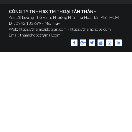
CÔNG TY TNHH SX TM THOẠI TÂN THÀNH
Add:28 Lương Thế Vinh, Phường Phú Thọ Hòa, Tân Phú, HCM
ĐT: 0942 133 699 - Ms.Thủy
Web: https://thamxoplotsan.com - https://thamchobe.com
Email: thamchobe@gmail.com