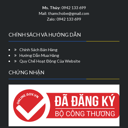
chọn
có
Ms. Thủy
: 0942 133 699
thể
Mail: thamchobe@gmail.com
được
Zalo: 0942 133 699
chọn
trên
CHÍNH SÁCH VÀ HƯỚNG DẪN
trang
sản
phẩm
Chính Sách Bán Hàng
Hướng Dẫn Mua Hàng
Quy Chế Hoạt Động Của Website
CHỨNG NHẬN