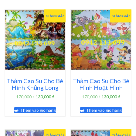
79,000 ₫.
7,500 ₫.
có
nhiều
biến
GIẢM GIÁ!
GIẢM GIÁ!
thể.
Các
tùy
chọn
có
thể
được
chọn
trên
trang
Thảm Cao Su Cho Bé
Thảm Cao Su Cho Bé
sản
Hình Khủng Long
Hình Hoạt Hình
phẩm
Giá
Giá
Giá
Giá
170,000
₫
130,000
₫
170,000
₫
130,000
₫
gốc
hiện
gốc
hiện
là:
tại
là:
tại
Thêm vào giỏ hàng
Thêm vào giỏ hàng
170,000 ₫.
là:
170,000 ₫.
là:
130,000 ₫.
130,000 
GIẢM GIÁ!
GIẢM GIÁ!