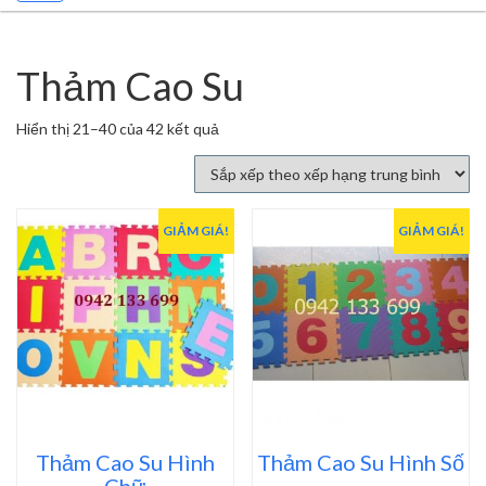
Thảm Cao Su
Đã
Hiển thị 21–40 của 42 kết quả
sắp
xếp
theo
xếp
GIẢM GIÁ!
GIẢM GIÁ!
hạng
trung
bình
Thảm Cao Su Hình
Thảm Cao Su Hình Số