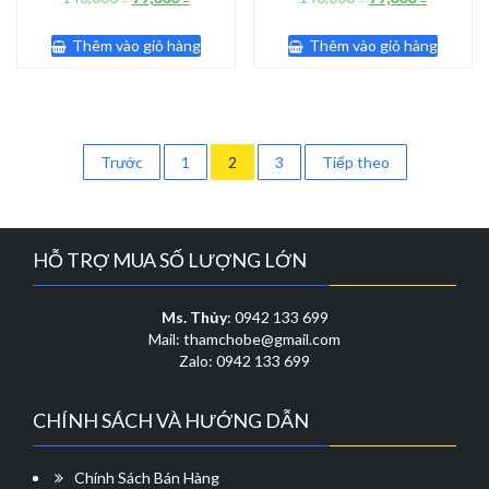
gốc
hiện
gốc
hiện
là:
tại
là:
tại
Thêm vào giỏ hàng
Thêm vào giỏ hàng
140,000 ₫.
là:
140,000 ₫.
là:
79,000 ₫.
79,000 ₫.
Phân
Trước
1
2
3
Tiếp theo
trang
bài
HỖ TRỢ MUA SỐ LƯỢNG LỚN
viết
Ms. Thủy
: 0942 133 699
Mail: thamchobe@gmail.com
Zalo: 0942 133 699
CHÍNH SÁCH VÀ HƯỚNG DẪN
Chính Sách Bán Hàng