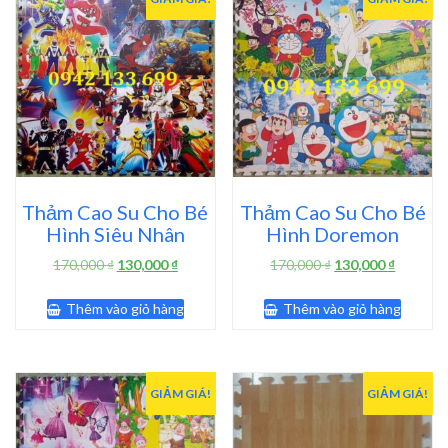
Thảm Cao Su Cho Bé
Thảm Cao Su Cho Bé
Hình Siêu Nhân
Hình Doremon
Giá
Giá
Giá
Giá
170,000
₫
130,000
₫
170,000
₫
130,000
₫
gốc
hiện
gốc
hiện
là:
tại
là:
tại
Thêm vào giỏ hàng
Thêm vào giỏ hàng
170,000 ₫.
là:
170,000 ₫.
là:
130,000 ₫.
130,000 
GIẢM GIÁ!
GIẢM GIÁ!