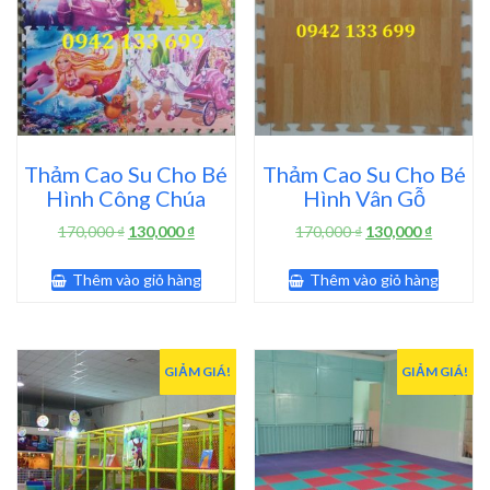
Thảm Cao Su Cho Bé
Thảm Cao Su Cho Bé
Hình Công Chúa
Hình Vân Gỗ
Giá
Giá
Giá
Giá
170,000
₫
130,000
₫
170,000
₫
130,000
₫
gốc
hiện
gốc
hiện
là:
tại
là:
tại
Thêm vào giỏ hàng
Thêm vào giỏ hàng
170,000 ₫.
là:
170,000 ₫.
là:
130,000 ₫.
130,000 
GIẢM GIÁ!
GIẢM GIÁ!