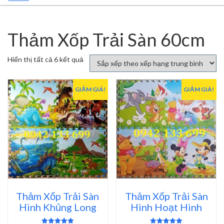
Thảm Xốp Trải Sàn 60cm
Đã
Hiển thị tất cả 6 kết quả
sắp
xếp
theo
GIẢM GIÁ!
GIẢM GIÁ!
xếp
hạng
trung
bình
Thảm Xốp Trải Sàn
Thảm Xốp Trải Sàn
Hình Khủng Long
Hình Hoạt Hình