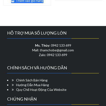
Thêm vào giỏ hàng
130,000 
170,000 ₫.
là:
130,000 ₫.
HỖ TRỢ MUA SỐ LƯỢNG LỚN
Ms. Thủy
: 0942 133 699
Mail: thamchobe@gmail.com
Zalo: 0942 133 699
CHÍNH SÁCH VÀ HƯỚNG DẪN
Chính Sách Bán Hàng
Hướng Dẫn Mua Hàng
Quy Chế Hoạt Động Của Website
CHỨNG NHẬN