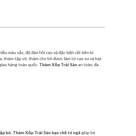
n
are
ều màu sắc, độ đàn hồi cao và đặc biệt rất bền bỉ.
, thảm tập võ, thảm cho bé được làm từ cao su và hạt
 giao hàng toàn quốc.
Thảm Xốp Trải Sàn
an toàn, đa
tập bò
,
Thảm Xốp Trải Sàn hạn chế té ngã
giúp bé