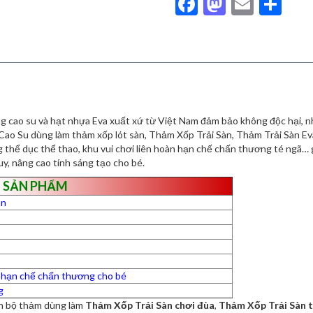
Facebook
Mastodo
Email
Sh
số
lượng
g cao su và hạt nhựa Eva xuất xứ từ Việt Nam đảm bảo không độc hại, nhi
Cao Su dùng làm thảm xốp lót sàn, Thảm Xốp Trải Sàn, Thảm Trải Sàn Eva
 thể dục thể thao, khu vui chơi liên hoàn hạn chế chấn thương té ngã…
y, nâng cao tính sáng tạo cho bé.
 SẢN PHẨM
ân
à hạn chế chấn thương cho bé
g
nh bộ thảm dùng làm
Thảm Xốp Trải Sàn chơi đùa
,
Thảm Xốp Trải Sàn 