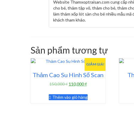
Website Thamxoptraisan.com cung cấp nh
cho bé, thảm tập võ, thảm cho bé, thảm ch
làm thảm xốp lót sàn cho bé nhiều mẫu mã đ
khách tham khảo.
Sản phẩm tương tự
GIẢM GIÁ!
Thảm Cao Su Hình Số Scan
Th
Giá
Giá
150,000
₫
110,000
₫
gốc
hiện
là:
tại
Thêm vào giỏ hàng
150,000 ₫.
là:
110,000 ₫.