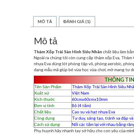
MÔ TẢ
ĐÁNH GIÁ (1)
Mô tả
Thảm Xốp Trải Sàn Hình Siêu Nhân
chất liệu làm bằn
Ngoài ra chúng tôi còn cung cấp thảm xốp Eva, Thảm 
nhựa Eva dùng lót phòng tập võ, phòng aerobic, phòng
dạng mẫu mã giúp bé vừa học vừa chơi, mở mang tư du
THÔNG TIN
Tên Sản Phẩm
Thảm Xốp Trải Sàn Hình Siêu Nh
Xuất xứ
Việt Nam
Kích thước
60cmx60cmx10mm
Đơn vị tính
Bộ (4 tấm)
Chất liệu
Cao su và hạt nhựa Eva
Công dụng
Tư duy, sáng tạo, tránh va đập v
Cách sử dụng
Nối các tấm lại với nhau bằng răn
Phụ huynh hãy nhanh tay sở hữu cho con yêu của mì