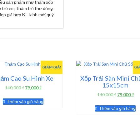
iều sản phẩm như thảm xốp
hạng
5
5 sao
o trẻ em, thảm trẻ thơ dùng
ẹp giá hợp lý… kính mới quý
GIẢM GIÁ!
GI
ảm Cao Su Hình Xe
Xốp Trải Sàn Mini Ch
15x15cm
Giá
Giá
140,000
₫
79,000
₫
gốc
hiện
Giá
Giá
140,000
₫
79,000
₫
là:
tại
gốc
hiệ
Thêm vào giỏ hàng
140,000 ₫.
là:
là:
tại
Thêm vào giỏ hàng
79,000 ₫.
140,000 ₫.
là:
79,