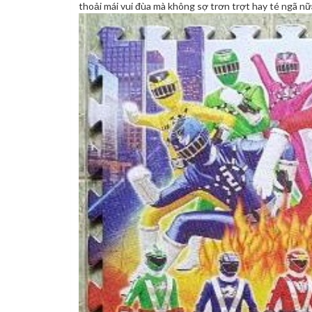
thoải mái vui đùa mà không sợ trơn trợt hay té ngã nữ